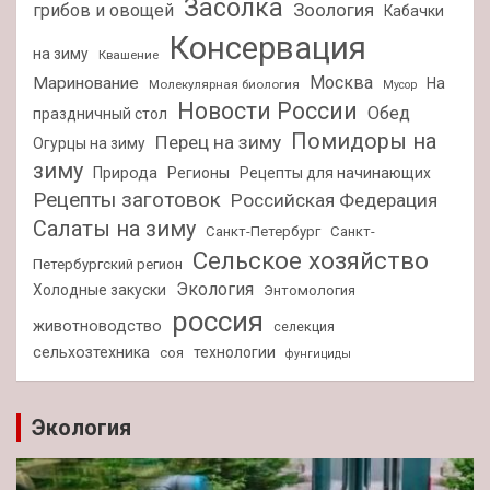
Засолка
Зоология
грибов и овощей
Кабачки
Консервация
на зиму
Квашение
Москва
Маринование
На
Молекулярная биология
Мусор
Новости России
Обед
праздничный стол
Помидоры на
Перец на зиму
Огурцы на зиму
зиму
Природа
Регионы
Рецепты для начинающих
Рецепты заготовок
Российская Федерация
Салаты на зиму
Санкт-Петербург
Санкт-
Сельское хозяйство
Петербургский регион
Экология
Холодные закуски
Энтомология
россия
животноводство
селекция
сельхозтехника
технологии
соя
фунгициды
Экология