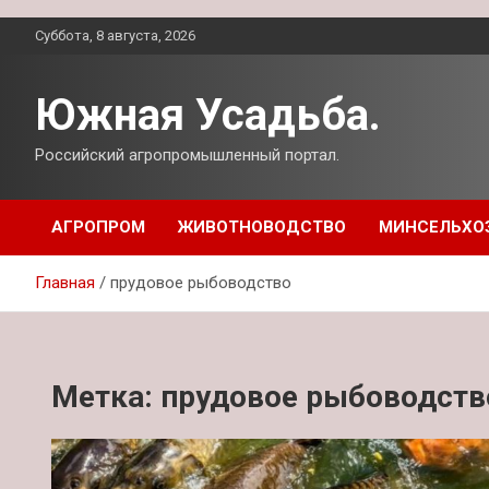
Перейти
Суббота, 8 августа, 2026
к
содержимому
Южная Усадьба.
Российский агропромышленный портал.
АГРОПРОМ
ЖИВОТНОВОДСТВО
МИНСЕЛЬХО
Главная
прудовое рыбоводство
Метка:
прудовое рыбоводств