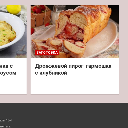
ЗАГОТОВКА
нка с
Дрожжевой пирог-гармошка
соусом
с клубникой
алы 18+!
ательна.