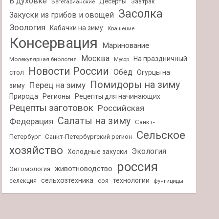
В духовке
Десерты
Завтрак
Вегетарианские
Засолка
Закуски из грибов и овощей
Зоология
Кабачки на зиму
Квашение
Консервация
Маринование
Москва
На праздничный
Молекулярная биология
Мусор
Новости России
Обед
стол
Огурцы на
Помидоры на зиму
Перец на зиму
зиму
Природа
Регионы
Рецепты для начинающих
Рецепты заготовок
Российская
Салаты на зиму
Федерация
Санкт-
Сельское
Петербург
Санкт-Петербургский регион
хозяйство
Экология
Холодные закуски
россия
животноводство
Энтомология
сельхозтехника
технологии
селекция
соя
фунгициды