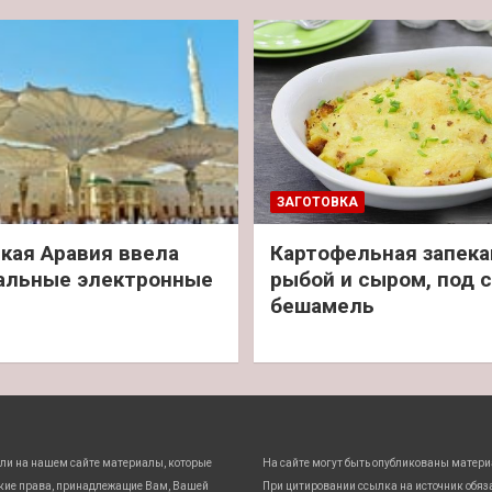
ЗАГОТОВКА
кая Аравия ввела
Картофельная запека
альные электронные
рыбой и сыром, под 
бешамель
ли на нашем сайте материалы, которые
На сайте могут быть опубликованы матери
кие права, принадлежащие Вам, Вашей
При цитировании ссылка на источник обяз