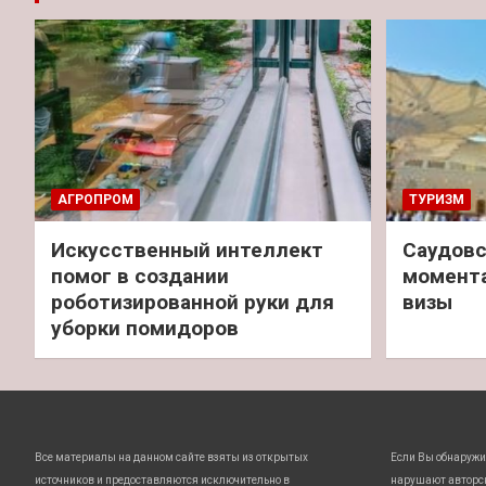
АГРОПРОМ
ТУРИЗМ
Искусственный интеллект
Саудовс
помог в создании
момент
роботизированной руки для
визы
уборки помидоров
Все материалы на данном сайте взяты из открытых
Если Вы обнаружи
источников и предоставляются исключительно в
нарушают авторс