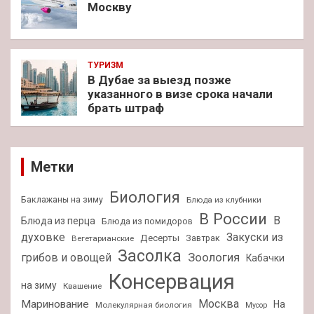
Москву
ТУРИЗМ
В Дубае за выезд позже
указанного в визе срока начали
брать штраф
Метки
Биология
Баклажаны на зиму
Блюда из клубники
В России
В
Блюда из перца
Блюда из помидоров
духовке
Закуски из
Десерты
Завтрак
Вегетарианские
Засолка
Зоология
грибов и овощей
Кабачки
Консервация
на зиму
Квашение
Москва
Маринование
На
Молекулярная биология
Мусор