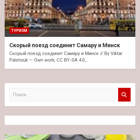
ТУРИЗМ
Скорый поезд соединит Самару и Минск
Скорый поезд соединит Самару и Минск // By Viktar
Palstsiuk — Own work, CC BY-SA 4.0,…
П
о
и
с
к