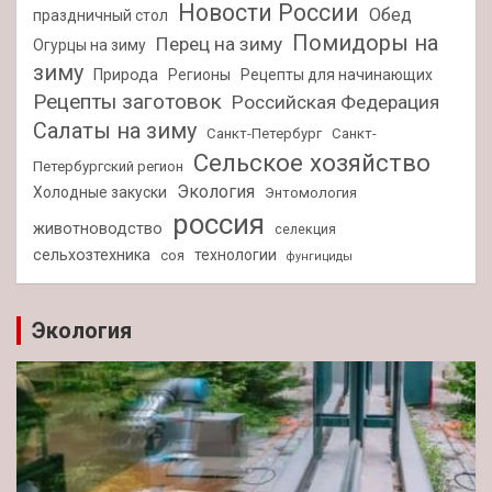
Новости России
Обед
праздничный стол
Помидоры на
Перец на зиму
Огурцы на зиму
зиму
Природа
Регионы
Рецепты для начинающих
Рецепты заготовок
Российская Федерация
Салаты на зиму
Санкт-Петербург
Санкт-
Сельское хозяйство
Петербургский регион
Экология
Холодные закуски
Энтомология
россия
животноводство
селекция
сельхозтехника
технологии
соя
фунгициды
Экология