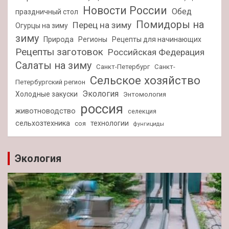
Новости России
Обед
праздничный стол
Помидоры на
Перец на зиму
Огурцы на зиму
зиму
Природа
Регионы
Рецепты для начинающих
Рецепты заготовок
Российская Федерация
Салаты на зиму
Санкт-Петербург
Санкт-
Сельское хозяйство
Петербургский регион
Экология
Холодные закуски
Энтомология
россия
животноводство
селекция
сельхозтехника
технологии
соя
фунгициды
Экология