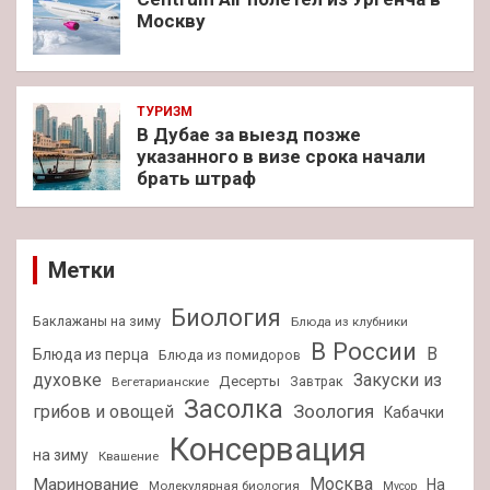
Москву
ТУРИЗМ
В Дубае за выезд позже
указанного в визе срока начали
брать штраф
Метки
Биология
Баклажаны на зиму
Блюда из клубники
В России
В
Блюда из перца
Блюда из помидоров
духовке
Закуски из
Десерты
Завтрак
Вегетарианские
Засолка
Зоология
грибов и овощей
Кабачки
Консервация
на зиму
Квашение
Москва
Маринование
На
Молекулярная биология
Мусор