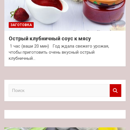
ЗАГОТОВКА
Острый клубничный соус к мясу
1 час (ваши 20 мин) Год ждала свежего урожая,
чтобы приготовить очень вкусный острый
клубничный…
П
о
и
с
к