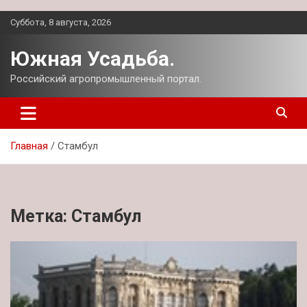
Перейти
Суббота, 8 августа, 2026
к
содержимому
Южная Усадьба.
Российский агропромышленный портал.
Главная
Стамбул
Метка:
Стамбул