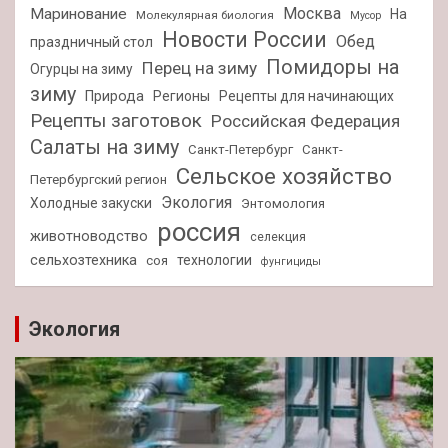
Москва
Маринование
На
Молекулярная биология
Мусор
Новости России
Обед
праздничный стол
Помидоры на
Перец на зиму
Огурцы на зиму
зиму
Природа
Регионы
Рецепты для начинающих
Рецепты заготовок
Российская Федерация
Салаты на зиму
Санкт-Петербург
Санкт-
Сельское хозяйство
Петербургский регион
Экология
Холодные закуски
Энтомология
россия
животноводство
селекция
сельхозтехника
технологии
соя
фунгициды
Экология