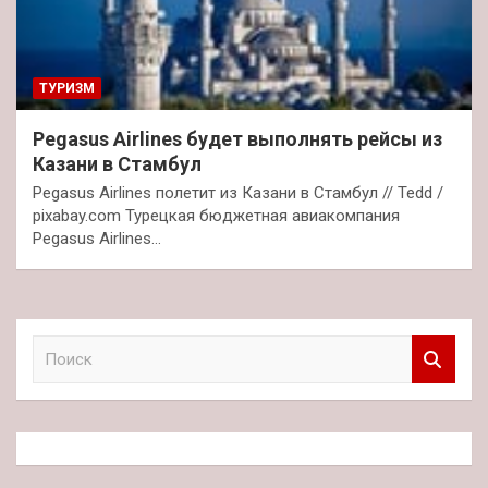
ТУРИЗМ
Pegasus Airlines будет выполнять рейсы из
Казани в Стамбул
Pegasus Airlines полетит из Казани в Стамбул // Tedd /
pixabay.com Турецкая бюджетная авиакомпания
Pegasus Airlines…
П
о
и
с
к