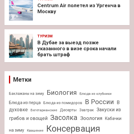
Centrum Air полетел из Ургенча в
Москву
ТУРИЗМ
В Дубае за выезд позже
указанного в визе срока начали
брать штраф
Метки
Биология
Баклажаны на зиму
Блюда из клубники
В России
В
Блюда из перца
Блюда из помидоров
духовке
Закуски из
Десерты
Завтрак
Вегетарианские
Засолка
Зоология
грибов и овощей
Кабачки
Консервация
на зиму
Квашение