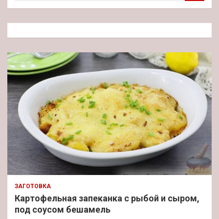
и
с
к
ЗАГОТОВКА
Картофельная запеканка с рыбой и сыром,
под соусом бешамель