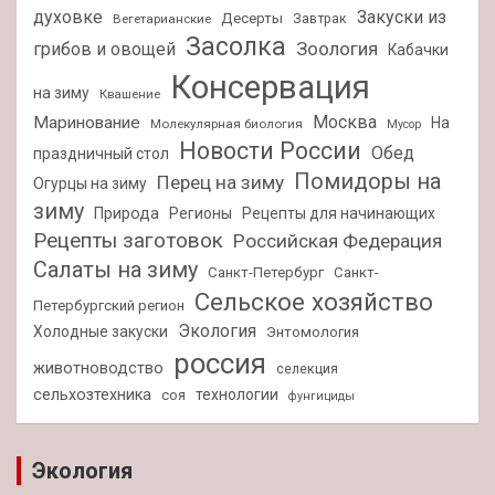
духовке
Закуски из
Десерты
Завтрак
Вегетарианские
Засолка
Зоология
грибов и овощей
Кабачки
Консервация
на зиму
Квашение
Москва
Маринование
На
Молекулярная биология
Мусор
Новости России
Обед
праздничный стол
Помидоры на
Перец на зиму
Огурцы на зиму
зиму
Природа
Регионы
Рецепты для начинающих
Рецепты заготовок
Российская Федерация
Салаты на зиму
Санкт-Петербург
Санкт-
Сельское хозяйство
Петербургский регион
Экология
Холодные закуски
Энтомология
россия
животноводство
селекция
сельхозтехника
технологии
соя
фунгициды
Экология