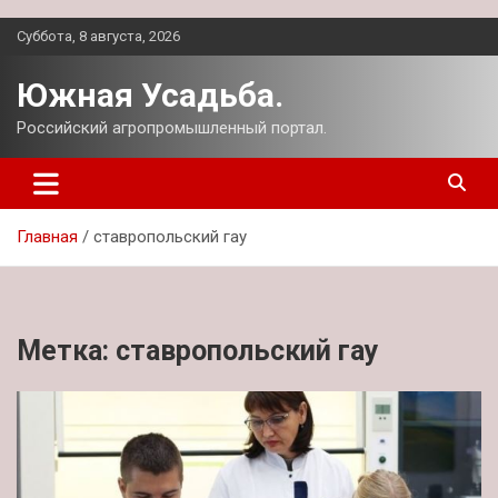
Перейти
Суббота, 8 августа, 2026
к
содержимому
Южная Усадьба.
Российский агропромышленный портал.
Главная
ставропольский гау
Метка:
ставропольский гау