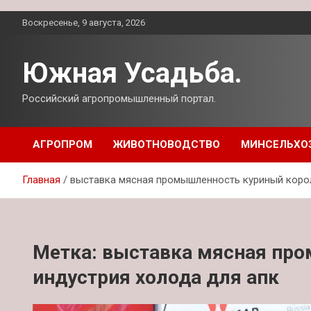
Перейти
Воскресенье, 9 августа, 2026
к
содержимому
Южная Усадьба.
Российский агропромышленный портал.
АГРОПРОМ
ЖИВОТНОВОДСТВО
МИНСЕЛЬХО
Главная
выставка мясная промышленность куриный корол
Метка:
выставка мясная пр
индустрия холода для апк