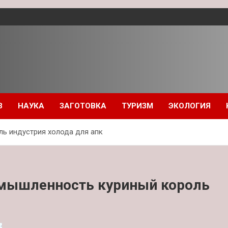
З
НАУКА
ЗАГОТОВКА
ТУРИЗМ
ЭКОЛОГИЯ
ь индустрия холода для апк
омышленность куриный король