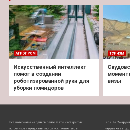
АГРОПРОМ
ТУРИЗМ
Искусственный интеллект
Саудовс
помог в создании
момент
роботизированной руки для
визы
уборки помидоров
Все материалы на данном сайте взяты из открытых
Если Вы обнаружи
источников и предоставляются исключительно в
нарушают авторс