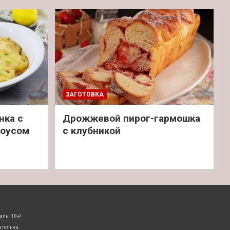
ЗАГОТОВКА
нка с
Дрожжевой пирог-гармошка
соусом
с клубникой
алы 18+!
ательна.