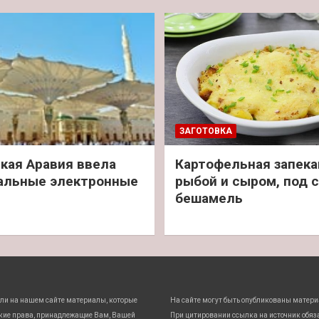
ЗАГОТОВКА
кая Аравия ввела
Картофельная запека
альные электронные
рыбой и сыром, под 
бешамель
ли на нашем сайте материалы, которые
На сайте могут быть опубликованы матери
кие права, принадлежащие Вам, Вашей
При цитировании ссылка на источник обяз