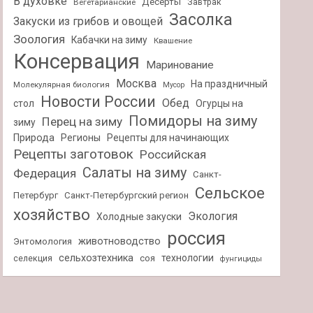
В духовке
Десерты
Завтрак
Вегетарианские
Засолка
Закуски из грибов и овощей
Зоология
Кабачки на зиму
Квашение
Консервация
Маринование
Москва
На праздничный
Молекулярная биология
Мусор
Новости России
Обед
стол
Огурцы на
Помидоры на зиму
Перец на зиму
зиму
Природа
Регионы
Рецепты для начинающих
Рецепты заготовок
Российская
Салаты на зиму
Федерация
Санкт-
Сельское
Петербург
Санкт-Петербургский регион
хозяйство
Экология
Холодные закуски
россия
животноводство
Энтомология
сельхозтехника
технологии
селекция
соя
фунгициды