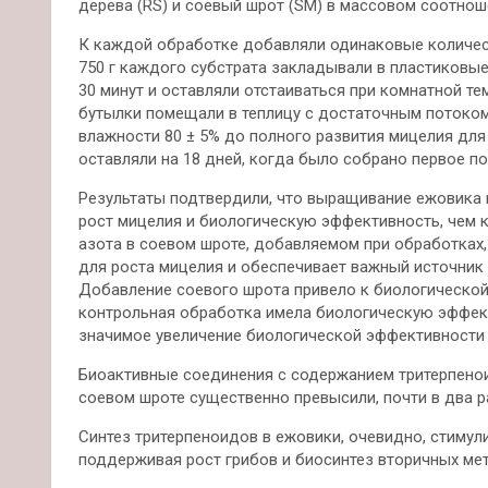
дерева (RS) и соевый шрот (SM) в массовом соотношении:
К каждой обработке добавляли одинаковые количеств
750 г каждого субстрата закладывали в пластиковые
30 минут и оставляли отстаиваться при комнатной те
бутылки помещали в теплицу с достаточным потоком 
влажности 80 ± 5% до полного развития мицелия дл
оставляли на 18 дней, когда было собрано первое по
Результаты подтвердили, что выращивание ежовика 
рост мицелия и биологическую эффективность, чем 
азота в соевом шроте, добавляемом при обработках, 
для роста мицелия и обеспечивает важный источник 
Добавление соевого шрота привело к биологической 
контрольная обработка имела биологическую эффект
значимое увеличение биологической эффективности 
Биоактивные соединения с содержанием тритерпено
соевом шроте существенно превысили, почти в два р
Синтез тритерпеноидов в ежовики, очевидно, стимули
поддерживая рост грибов и биосинтез вторичных ме