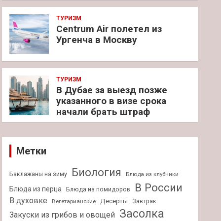
ТУРИЗМ
Centrum Air полетел из
Ургенча в Москву
ТУРИЗМ
В Дубае за выезд позже
указанного в визе срока
начали брать штраф
Метки
Биология
Баклажаны на зиму
Блюда из клубники
В России
Блюда из перца
Блюда из помидоров
В духовке
Десерты
Завтрак
Вегетарианские
Засолка
Закуски из грибов и овощей