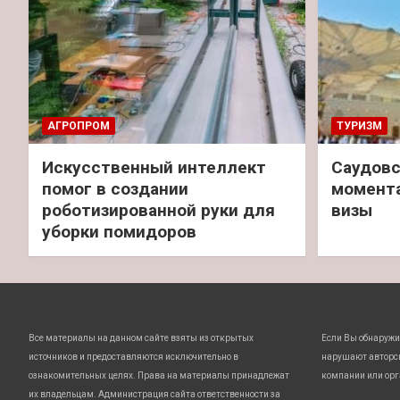
АГРОПРОМ
ТУРИЗМ
Искусственный интеллект
Саудовс
помог в создании
момент
роботизированной руки для
визы
уборки помидоров
Все материалы на данном сайте взяты из открытых
Если Вы обнаружи
источников и предоставляются исключительно в
нарушают авторс
ознакомительных целях. Права на материалы принадлежат
компании или орг
их владельцам. Администрация сайта ответственности за