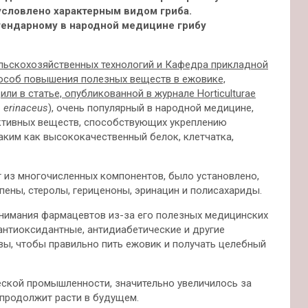
бусловлено характерным видом гриба.
ендарному в народной медицине грибу
ельскохозяйственных технологий и Кафедра прикладной
особ повышения полезных веществ в ежовике,
ли в статье, опубликованной в журнале Horticulturae
 erinaceus
), очень популярный в народной медицине,
активных веществ, способствующих укреплению
аким как высококачественный белок, клетчатка,
 из многочисленных компонентов, было установлено,
пены, стеролы, гериценоны, эринацин и полисахариды.
 внимания фармацевтов из-за его полезных медицинских
антиоксидантные, антидиабетические и другие
ы, чтобы правильно пить ежовик и получать целебный
еской промышленности, значительно увеличилось за
 продолжит расти в будущем.