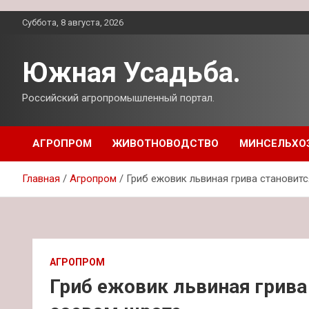
Перейти
Суббота, 8 августа, 2026
к
содержимому
Южная Усадьба.
Российский агропромышленный портал.
АГРОПРОМ
ЖИВОТНОВОДСТВО
МИНСЕЛЬХО
Главная
Агропром
Гриб ежовик львиная грива становит
АГРОПРОМ
Гриб ежовик львиная грива