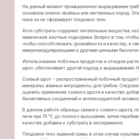
На данный момент промышленное выращивание грибов
основном опилок хвойных или лиственных пород. Эти
пока он не сформирует плодовое тело.
Хотя субстраты содержат питательные вещества, нео
химические азотные подкормки. Вопрос в том, чтобы
чтобы способствовать урожайности и качеству, а т
иммуномодулирующими и другими ценными биологич
Использование побочных продуктов и отходов растен
шрот, обеспечивает другой подход к выращиванию
H
Соевый шрот – распространенный побочный продукт 
минералы, важные ингредиенты для грибов. Следоват
оценить применение соевого шрота в качестве доба
биоактивных соединений и антиоксидантной активно
В данном работе образцы свежего соевого шрота, по
печи при 70 °C до полного высыхания, затем переби
качестве добавки к субстрату в эксперименте.
Плодовое тело львиной гривы в этом случае культив