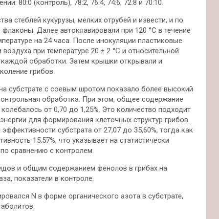
 80:0 (контроль), 78:2, 76:4, 74:6, 72:8 и 70:10.
а стеблей кукурузы, мелких отрубей и извести, и по
 флаконы. Далее автоклавировали при 120 °C в течение
мпературе на 24 часа. После инокуляции пластиковые
воздуха при температуре 20 ± 2 °C и относительной
я каждой обработки. Затем крышки открывали и
коление грибов.
на субстрате с соевым шротом показало более высокий
контрольная обработка. При этом, общее содержание
колебалось от 0,70 до 1,25%. Это количество подходит
энергии для формирования клеточных структур грибов.
эффективности субстрата от 27,07 до 35,60%, тогда как
ивность 15,57%, что указывает на статистически
по сравнению с контролем.
идов и общим содержанием фенолов в грибах на
аза, показатели в контроле.
ровался N в форме органического азота в субстрате,
таболитов.