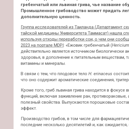
гребенчатый или львиная грива, чье название о
Промышленное грибоводство может придать лег
дополнительную ценность.
Группа исследователей из Таиланда (Департамент с
тайской медицины Университета Таммасат) нашла сп
используя отходы переработки сои, о чем они сообщи
2023 на портале MDPI
: «Ежовик гребенчатый (
Hericium
действительно является источником биологически 
здоровья, в дополнение к питательным веществам, т
витамины и минералы.
В связи с тем, что плодовое тело
H. erinaceus
состоит
что оно содержит ароматические соединения, тритер
Кроме того, гриб львиная грива находится в фокусе
функций, включая заживление ран, противораковые, 
полезный свойства. Выпускаются порошковые состав
эффект.
Производство грибов, в том числе для фармацевтич
последние несколько десятилетий и, как ожидается,