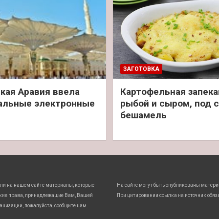
ЗАГОТОВКА
кая Аравия ввела
Картофельная запека
альные электронные
рыбой и сыром, под 
бешамель
ли на нашем сайте материалы, которые
На сайте могут быть опубликованы матери
кие права, принадлежащие Вам, Вашей
При цитировании ссылка на источник обяз
анизации, пожалуйста, сообщите нам.