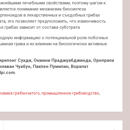
ажнейшими лечебными свойствами, поэтому шагом к
является понимание механизма биосинтеза
рпеноидов в лекарственных и съедобных грибах
ата, это позволяет предположить, что изменчивость
 грибах зависит от состава субстрата.
сходную информацию о потенциальной роли побочных
виная грива и их влиянии на биологически активные
 Сирипонг Сукди, Онмани Праджуабджинда, Орнпрапа
илаван Чуабун, Пакпен Пумипан, Ворапат
pi.com.
жовика гребенчатого
,
промышленное грибоводство
,