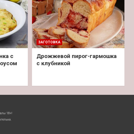
ЗАГОТОВКА
нка с
Дрожжевой пирог-гармошка
соусом
с клубникой
алы 18+!
ательна.