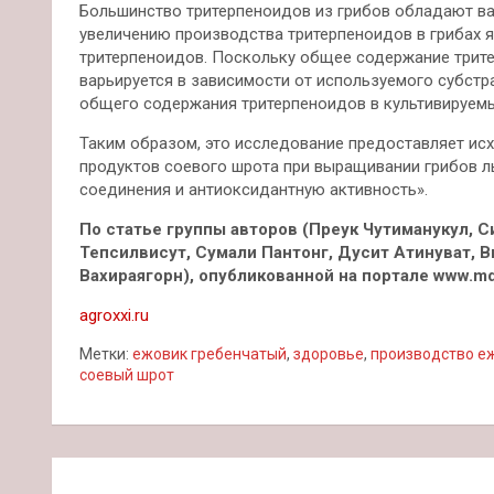
Большинство тритерпеноидов из грибов обладают в
увеличению производства тритерпеноидов в грибах 
тритерпеноидов. Поскольку общее содержание трите
варьируется в зависимости от используемого субстр
общего содержания тритерпеноидов в культивируемых
Таким образом, это исследование предоставляет и
продуктов соевого шрота при выращивании грибов ль
соединения и антиоксидантную активность».
По статье группы авторов (Преук Чутиманукул,
Тепсилвисут, Сумали Пантонг, Дусит Атинуват, В
Вахираягорн), опубликованной на портале www.md
agroxxi.ru
Метки:
ежовик гребенчатый
,
здоровье
,
производство е
соевый шрот
Навигация