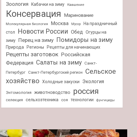
Зоология
Кабачки на зиму
Квашение
Консервация
Маринование
Москва
На праздничный
Молекулярная биология
Мусор
Новости России
Обед
стол
Огурцы на
Помидоры на зиму
Перец на зиму
зиму
Природа
Регионы
Рецепты для начинающих
Рецепты заготовок
Российская
Салаты на зиму
Федерация
Санкт-
Сельское
Петербург
Санкт-Петербургский регион
хозяйство
Экология
Холодные закуски
россия
животноводство
Энтомология
сельхозтехника
технологии
селекция
соя
фунгициды