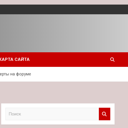
КАРТА САЙТА
ерты на форуме
П
о
и