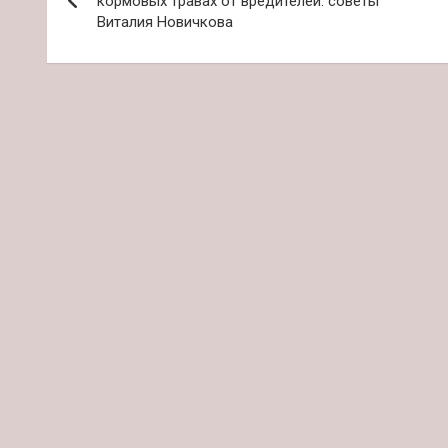
по
кормовых травах от вредителей: советы
Виталия Новичкова
записям