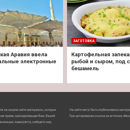
ЗАГОТОВКА
кая Аравия ввела
Картофельная запека
альные электронные
рыбой и сыром, под 
бешамель
ли на нашем сайте материалы, которые
На сайте могут быть опубликованы матери
кие права, принадлежащие Вам, Вашей
При цитировании ссылка на источник обяз
анизации, пожалуйста, сообщите нам.