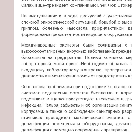
Салах, вице-президент компании BioChek Люк Стокер
На выступлениях и в ходе дискуссий с участника
сложной эпизоотической ситуацией, борьбой с выс
гриппом, болезнью Ньюкасла, профилактикой д
формирования резистентности вирусов в окружающе
Международные эксперты были солидарны с р
высококонтагиозных вирусных заболеваний: прежде
биозащиты на предприятии. Полный комплекс ме
лабораторный мониторинг. Необходимо обратить 
входящему лабораторному контролю, проверяться 
диагностика и мониторинг поможет предотвратить к
Основными проблемами при подготовке корпусов вы
системах водопоения остается биопленка, в корм
подстилках и щелях присутствуют насекомые и гр
инфекции. Нельзя забывать и об организации сани
корпусами, а также о соблюдении санитарных разр
птичниках проводится механическая очистка, 
дезинфекция помещения и оборудования, дезинсе
дезинфекция с помощью современных препаратов.