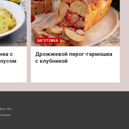
ЗАГОТОВКА
нка с
Дрожжевой пирог-гармошка
соусом
с клубникой
алы 18+!
ательна.