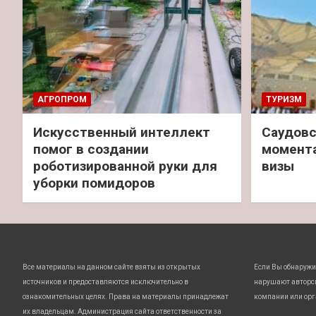
АГРОПРОМ
ТУРИЗМ
Искусственный интеллект
Саудовс
помог в создании
момент
роботизированной руки для
визы
уборки помидоров
Все материалы на данном сайте взяты из открытых
Если Вы обнаружи
источников и предоставляются исключительно в
нарушают авторс
ознакомительных целях. Права на материалы принадлежат
компании или орг
их владельцам. Администрация сайта ответственности за