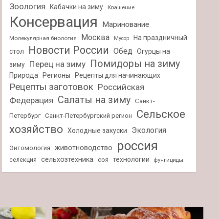
Зоология
Кабачки на зиму
Квашение
Консервация
Маринование
Москва
На праздничный
Молекулярная биология
Мусор
Новости России
Обед
стол
Огурцы на
Помидоры на зиму
Перец на зиму
зиму
Природа
Регионы
Рецепты для начинающих
Рецепты заготовок
Российская
Салаты на зиму
Федерация
Санкт-
Сельское
Петербург
Санкт-Петербургский регион
хозяйство
Экология
Холодные закуски
россия
животноводство
Энтомология
сельхозтехника
технологии
селекция
соя
фунгициды