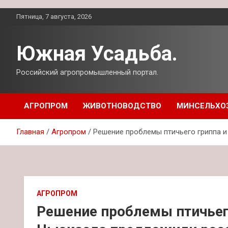
Перейти
Пятница, 7 августа, 2026
к
содержимому
Южная Усадьба.
Российский агропромышленный портал.
АГРОПРОМ
ЖИВОТНОВОДСТВО
МИНСЕЛЬХО
Главная
Агропром
Решение проблемы птичьего гриппа 
АГРОПРОМ
Решение проблемы птичьег