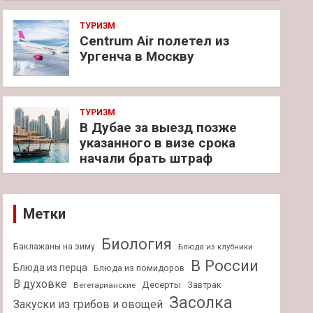
ТУРИЗМ
Centrum Air полетел из
Ургенча в Москву
ТУРИЗМ
В Дубае за выезд позже
указанного в визе срока
начали брать штраф
Метки
Биология
Баклажаны на зиму
Блюда из клубники
В России
Блюда из перца
Блюда из помидоров
В духовке
Десерты
Завтрак
Вегетарианские
Засолка
Закуски из грибов и овощей