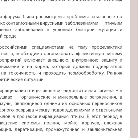
.
ми форума были рассмотрены проблемы, связанные со
ококонтагиозными вирусными заболеваниями — птичьим
анных заболеваний в условиях быстрой мутации и
й среде.
оссийскими специалистами на тему профилактики
 всего, необходимо организовать эффективную систему
роприятий включает внешнюю, внутреннюю защиту и
внимание и на корма, которые должны подвергаться
на токсичность и проходить термообработку. Ранняя
ритические ситуации.
ращивания птицы является недостаточная гигиена – в
ушках — органические и минеральные загрязнения, в
ызуны, являющиеся одними из основных переносчиков
тарного разрыва между подразделениями и отдельными
ывов в процессе выращивания птицы. В этот период в
очищение системы поения, мойка корпуса, влажная
кция, дератизация, промежуточная и заключительная