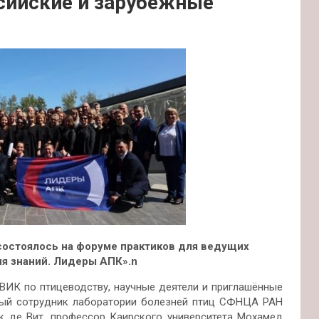
сийские и зарубежные
остоялось на форуме практиков для ведущих
я знаний. Лидеры АПК».n
ВИК по птицеводству, научные деятели и приглашённые
чный сотрудник лаборатории болезней птиц СФНЦА РАН
к де Вит, профессор Каирского университета Мохамед