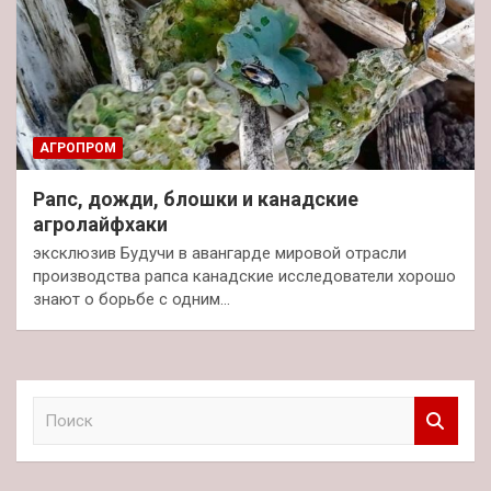
АГРОПРОМ
Рапс, дожди, блошки и канадские
агролайфхаки
эксклюзив Будучи в авангарде мировой отрасли
производства рапса канадские исследователи хорошо
знают о борьбе с одним…
П
о
и
с