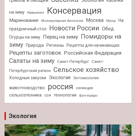
Зоология
грибов и овощей
Кабачки
Консервация
на зиму
Квашение
Москва
Маринование
На
Молекулярная биология
Мусор
Новости России
Обед
праздничный стол
Помидоры на
Перец на зиму
Огурцы на зиму
зиму
Природа
Регионы
Рецепты для начинающих
Рецепты заготовок
Российская Федерация
Салаты на зиму
Санкт-Петербург
Санкт-
Сельское хозяйство
Петербургский регион
Экология
Холодные закуски
Энтомология
россия
животноводство
селекция
сельхозтехника
технологии
соя
фунгициды
Экология