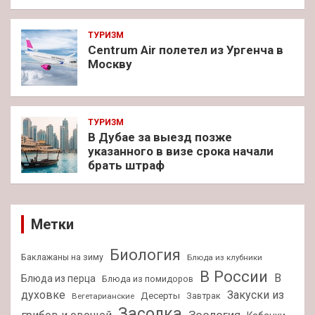
ТУРИЗМ
Centrum Air полетел из Ургенча в
Москву
ТУРИЗМ
В Дубае за выезд позже
указанного в визе срока начали
брать штраф
Метки
Биология
Баклажаны на зиму
Блюда из клубники
В России
В
Блюда из перца
Блюда из помидоров
духовке
Закуски из
Десерты
Завтрак
Вегетарианские
Засолка