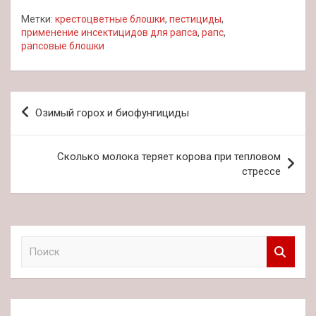
Метки:
крестоцветные блошки
,
пестициды
,
применение инсектицидов для рапса
,
рапс
,
рапсовые блошки
Навигация
Озимый горох и биофунгициды
по
записям
Сколько молока теряет корова при тепловом
стрессе
П
о
и
с
к