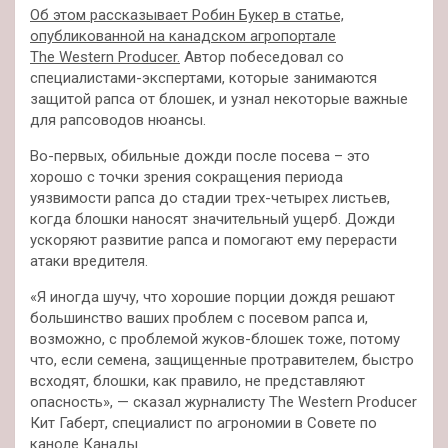
Об этом рассказывает Робин Букер в статье,
опубликованной на канадском агропортале
The Western Рroducer.
Автор побеседовал со
специалистами-экспертами, которые занимаются
защитой рапса от блошек, и узнал некоторые важные
для рапсоводов нюансы.
Во-первых, обильные дожди после посева – это
хорошо с точки зрения сокращения периода
уязвимости рапса до стадии трех-четырех листьев,
когда блошки наносят значительный ущерб. Дожди
ускоряют развитие рапса и помогают ему перерасти
атаки вредителя.
«Я иногда шучу, что хорошие порции дождя решают
большинство ваших проблем с посевом рапса и,
возможно, с проблемой жуков-блошек тоже, потому
что, если семена, защищенные протравителем, быстро
всходят, блошки, как правило, не представляют
опасность», — сказал журналисту The Western Рroducer
Кит Габерт, специалист по агрономии в Совете по
каноле Канады.