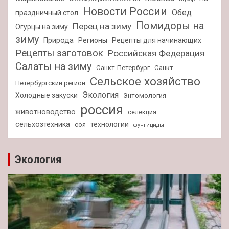
Новости России
Обед
праздничный стол
Помидоры на
Перец на зиму
Огурцы на зиму
зиму
Природа
Регионы
Рецепты для начинающих
Рецепты заготовок
Российская Федерация
Салаты на зиму
Санкт-Петербург
Санкт-
Сельское хозяйство
Петербургский регион
Экология
Холодные закуски
Энтомология
россия
животноводство
селекция
сельхозтехника
технологии
соя
фунгициды
Экология