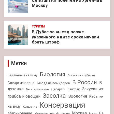
Centrum Air полетел из Ургенча в
Москву
ТУРИЗМ
В Дубае за выезд позже
указанного в визе срока начали
брать штраф
Метки
Биология
Баклажаны на зиму
Блюда из клубники
В России
В
Блюда из перца
Блюда из помидоров
духовке
Закуски из
Десерты
Завтрак
Вегетарианские
Засолка
Зоология
грибов и овощей
Кабачки
Консервация
на зиму
Квашение
Москва
Маринование
На
Молекулярная биология
Мусор