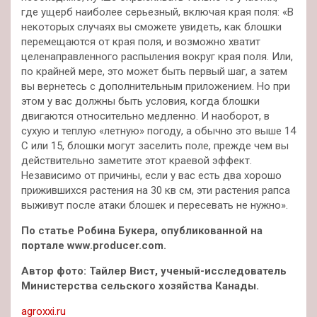
где ущерб наиболее серьезный, включая края поля: «В
некоторых случаях вы сможете увидеть, как блошки
перемещаются от края поля, и возможно хватит
целенаправленного распыления вокруг края поля. Или,
по крайней мере, это может быть первый шаг, а затем
вы вернетесь с дополнительным приложением. Но при
этом у вас должны быть условия, когда блошки
двигаются относительно медленно. И наоборот, в
сухую и теплую «летную» погоду, а обычно это выше 14
C или 15, блошки могут заселить поле, прежде чем вы
действительно заметите этот краевой эффект.
Независимо от причины, если у вас есть два хорошо
прижившихся растения на 30 кв см, эти растения рапса
выживут после атаки блошек и пересевать не нужно».
По статье Робина Букера, опубликованной на
портале www.producer.com.
Автор фото: Тайлер Вист, ученый-исследователь
Министерства сельского хозяйства Канады.
agroxxi.ru