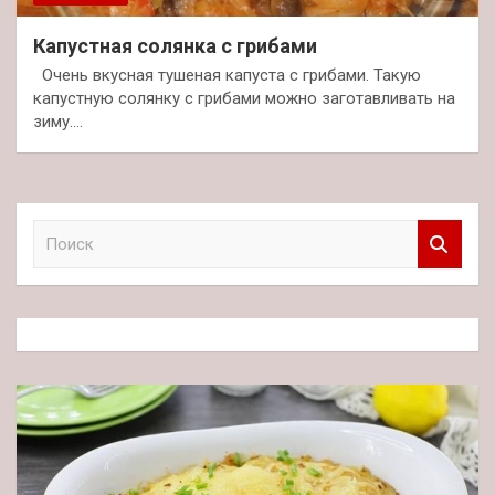
Капустная солянка с грибами
Очень вкусная тушеная капуста с грибами. Такую
капустную солянку с грибами можно заготавливать на
зиму.…
П
о
и
с
к