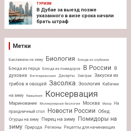
ТУРИЗМ
В Дубае за выезд позже
указанного в визе срока начали
брать штраф
Метки
Биология
Баклажаны на зиму
Блюда из клубники
В России
В
Блюда из перца
Блюда из помидоров
духовке
Закуски из
Десерты
Завтрак
Вегетарианские
Засолка
Зоология
грибов и овощей
Кабачки
Консервация
на зиму
Квашение
Москва
Маринование
На
Молекулярная биология
Мусор
Новости России
Обед
праздничный стол
Помидоры на
Перец на зиму
Огурцы на зиму
зиму
Природа
Регионы
Рецепты для начинающих