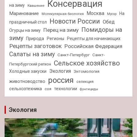
Консервация
на зиму
Квашение
Москва
Маринование
На
Молекулярная биология
Мусор
Новости России
Обед
праздничный стол
Помидоры на
Перец на зиму
Огурцы на зиму
зиму
Природа
Регионы
Рецепты для начинающих
Рецепты заготовок
Российская Федерация
Салаты на зиму
Санкт-Петербург
Санкт-
Сельское хозяйство
Петербургский регион
Экология
Холодные закуски
Энтомология
россия
животноводство
селекция
сельхозтехника
технологии
соя
фунгициды
Экология