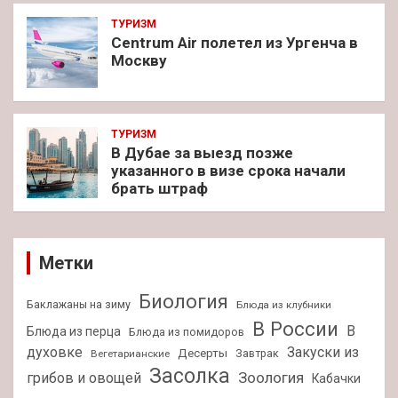
ТУРИЗМ
Centrum Air полетел из Ургенча в
Москву
ТУРИЗМ
В Дубае за выезд позже
указанного в визе срока начали
брать штраф
Метки
Биология
Баклажаны на зиму
Блюда из клубники
В России
В
Блюда из перца
Блюда из помидоров
духовке
Закуски из
Десерты
Завтрак
Вегетарианские
Засолка
Зоология
грибов и овощей
Кабачки