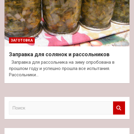
ЗАГОТОВКА
Заправка для солянок и рассольников
Заправка для рассольника на зиму опробована в
прошлом году и успешно прошла все испытания.
Рассольники…
П
о
и
с
к