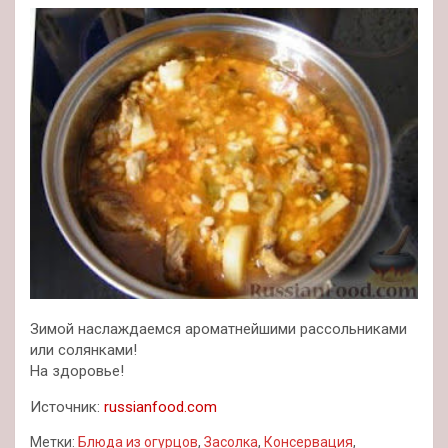
Зимой наслаждаемся ароматнейшими рассольниками
или солянками!
На здоровье!
Источник:
russianfood.com
Метки:
Блюда из огурцов
,
Засолка
,
Консервация
,