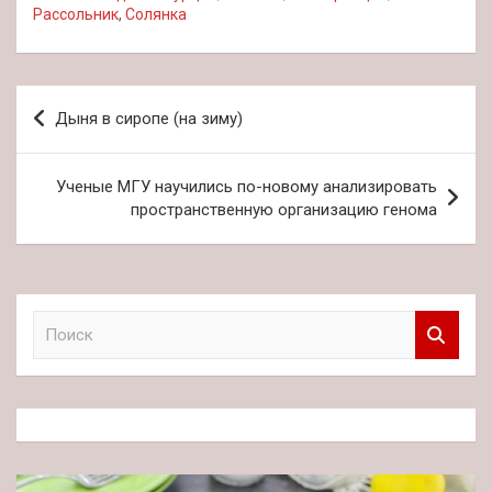
Рассольник
,
Солянка
Навигация
Дыня в сиропе (на зиму)
по
записям
Ученые МГУ научились по-новому анализировать
пространственную организацию генома
П
о
и
с
к