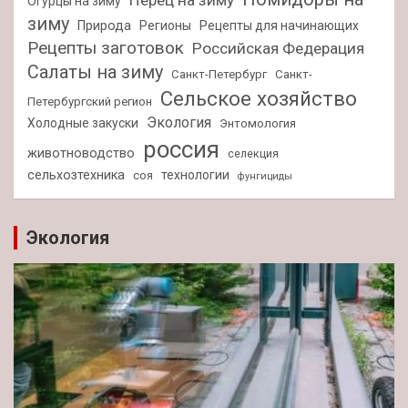
Огурцы на зиму
зиму
Природа
Регионы
Рецепты для начинающих
Рецепты заготовок
Российская Федерация
Салаты на зиму
Санкт-Петербург
Санкт-
Сельское хозяйство
Петербургский регион
Экология
Холодные закуски
Энтомология
россия
животноводство
селекция
сельхозтехника
технологии
соя
фунгициды
Экология