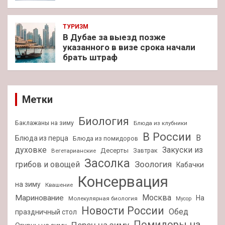
ТУРИЗМ
В Дубае за выезд позже
указанного в визе срока начали
брать штраф
Метки
Биология
Баклажаны на зиму
Блюда из клубники
В России
В
Блюда из перца
Блюда из помидоров
духовке
Закуски из
Десерты
Завтрак
Вегетарианские
Засолка
Зоология
грибов и овощей
Кабачки
Консервация
на зиму
Квашение
Москва
Маринование
На
Молекулярная биология
Мусор
Новости России
Обед
праздничный стол
Помидоры на
Перец на зиму