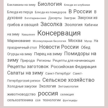
Биология
Баклажаны на зиму
Блюда из клубники
В России
В
Блюда из перца
Блюда из помидоров
духовке
Закуски из
Десерты
Завтрак
Вегетарианские
Засолка
Зоология
грибов и овощей
Кабачки
Консервация
на зиму
Квашение
Москва
Маринование
На
Молекулярная биология
Мусор
Новости России
Обед
праздничный стол
Помидоры на
Перец на зиму
Огурцы на зиму
зиму
Природа
Регионы
Рецепты для начинающих
Рецепты заготовок
Российская Федерация
Салаты на зиму
Санкт-Петербург
Санкт-
Сельское хозяйство
Петербургский регион
Экология
Холодные закуски
Энтомология
россия
животноводство
селекция
сельхозтехника
технологии
соя
фунгициды