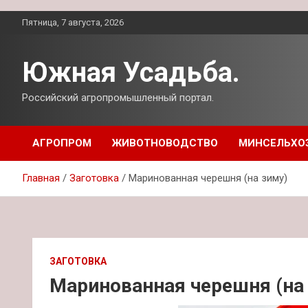
Перейти
Пятница, 7 августа, 2026
к
содержимому
Южная Усадьба.
Российский агропромышленный портал.
АГРОПРОМ
ЖИВОТНОВОДСТВО
МИНСЕЛЬХО
Главная
Заготовка
Маринованная черешня (на зиму)
ЗАГОТОВКА
Маринованная черешня (на