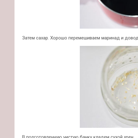
Затем сахар. Хорошо перемешиваем маринад и довод
В подготовленную чистую банку кладем сухой хрен.