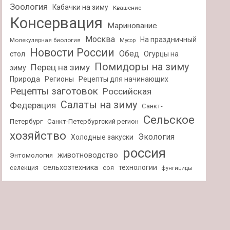
Зоология
Кабачки на зиму
Квашение
Консервация
Маринование
Москва
На праздничный
Молекулярная биология
Мусор
Новости России
Обед
стол
Огурцы на
Помидоры на зиму
Перец на зиму
зиму
Природа
Регионы
Рецепты для начинающих
Рецепты заготовок
Российская
Салаты на зиму
Федерация
Санкт-
Сельское
Петербург
Санкт-Петербургский регион
хозяйство
Экология
Холодные закуски
россия
животноводство
Энтомология
сельхозтехника
технологии
селекция
соя
фунгициды