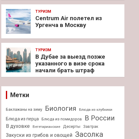
ТУРИЗМ
Centrum Air полетел из
Ургенча в Москву
ТУРИЗМ
В Дубае за выезд позже
указанного в визе срока
начали брать штраф
Метки
Биология
Баклажаны на зиму
Блюда из клубники
В России
Блюда из перца
Блюда из помидоров
В духовке
Десерты
Завтрак
Вегетарианские
Засолка
Закуски из грибов и овощей