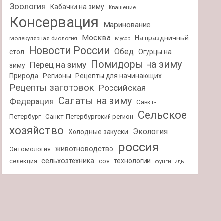
Зоология
Кабачки на зиму
Квашение
Консервация
Маринование
Москва
На праздничный
Молекулярная биология
Мусор
Новости России
Обед
стол
Огурцы на
Помидоры на зиму
Перец на зиму
зиму
Природа
Регионы
Рецепты для начинающих
Рецепты заготовок
Российская
Салаты на зиму
Федерация
Санкт-
Сельское
Петербург
Санкт-Петербургский регион
хозяйство
Экология
Холодные закуски
россия
животноводство
Энтомология
сельхозтехника
технологии
селекция
соя
фунгициды