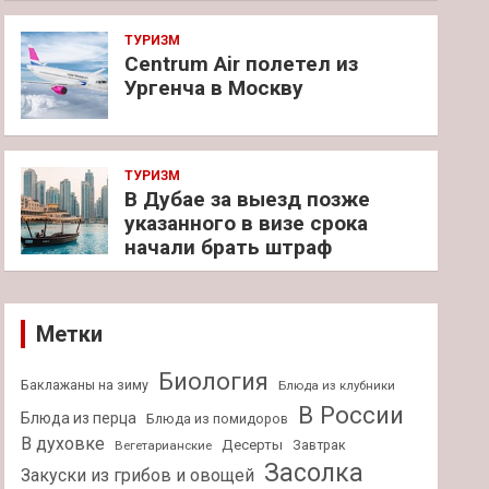
ТУРИЗМ
Centrum Air полетел из
Ургенча в Москву
ТУРИЗМ
В Дубае за выезд позже
указанного в визе срока
начали брать штраф
Метки
Биология
Баклажаны на зиму
Блюда из клубники
В России
Блюда из перца
Блюда из помидоров
В духовке
Десерты
Завтрак
Вегетарианские
Засолка
Закуски из грибов и овощей