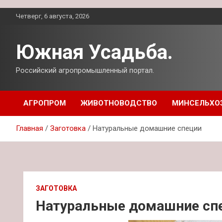
Перейти
Четверг, 6 августа, 2026
к
содержимому
Южная Усадьба.
Российский агропромышленный портал.
АГРОПРОМ
ЖИВОТНОВОДСТВО
МИНСЕЛЬХО
Главная
Заготовка
Натуральные домашние специи
ЗАГОТОВКА
Натуральные домашние сп