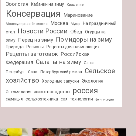
Зоология
Кабачки на зиму
Квашение
Консервация
Маринование
Москва
На праздничный
Молекулярная биология
Мусор
Новости России
Обед
стол
Огурцы на
Помидоры на зиму
Перец на зиму
зиму
Природа
Регионы
Рецепты для начинающих
Рецепты заготовок
Российская
Салаты на зиму
Федерация
Санкт-
Сельское
Петербург
Санкт-Петербургский регион
хозяйство
Экология
Холодные закуски
россия
животноводство
Энтомология
сельхозтехника
технологии
селекция
соя
фунгициды