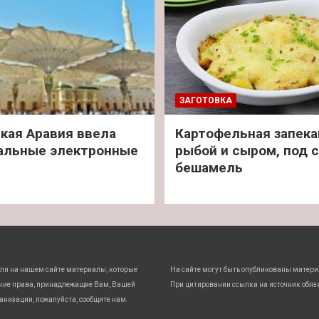
ЗАГОТОВКА
кая Аравия ввела
Картофельная запека
альные электронные
рыбой и сыром, под 
бешамель
ли на нашем сайте материалы, которые
На сайте могут быть опубликованы матери
кие права, принадлежащие Вам, Вашей
При цитировании ссылка на источник обяз
анизации, пожалуйста, сообщите нам.