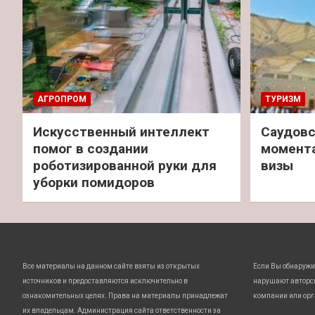
АГРОПРОМ
ТУРИЗМ
Искусственный интеллект
Саудовс
помог в создании
момент
роботизированной руки для
визы
уборки помидоров
Все материалы на данном сайте взяты из открытых
Если Вы обнаружи
источников и предоставляются исключительно в
нарушают авторс
ознакомительных целях. Права на материалы принадлежат
компании или орг
их владельцам. Администрация сайта ответственности за