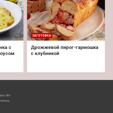
ЗАГОТОВКА
нка с
Дрожжевой пирог-гармошка
соусом
с клубникой
алы 18+!
ательна.