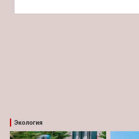
по
записям
Экология