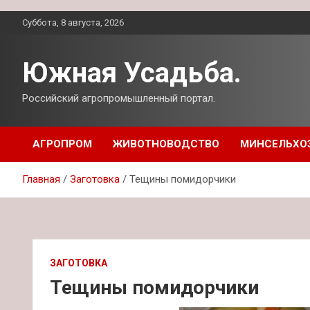
Перейти
Суббота, 8 августа, 2026
к
содержимому
Южная Усадьба.
Российский агропромышленный портал.
АГРОПРОМ
ЖИВОТНОВОДСТВО
МИНСЕЛЬХО
Главная
Заготовка
Тещины помидорчики
ЗАГОТОВКА
Тещины помидорчики