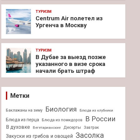
ТУРИЗМ
Centrum Air полетел из
Ургенча в Москву
ТУРИЗМ
В Дубае за выезд позже
указанного в визе срока
начали брать штраф
Метки
Биология
Баклажаны на зиму
Блюда из клубники
В России
Блюда из перца
Блюда из помидоров
В духовке
Десерты
Завтрак
Вегетарианские
Засолка
Закуски из грибов и овощей