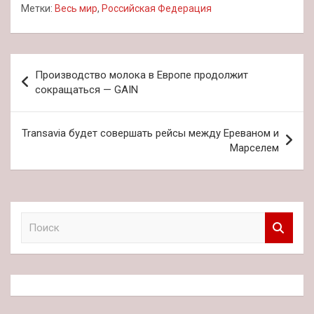
Метки:
Весь мир
,
Российская Федерация
Навигация
Производство молока в Европе продолжит
по
сокращаться — GAIN
записям
Transavia будет совершать рейсы между Ереваном и
Марселем
П
о
и
с
к