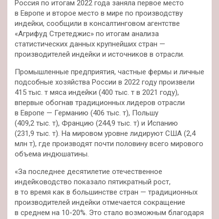
Россия по итогам 2022 года заняла первое место
в Европе и второе место в мире по производству
индейки, сообщили в консалтинговом агентстве
«Агрифуд Стретеджис»
по итогам анализа
статистических данных крупнейших стран —
производителей индейки и источников в отрасли.
Промышленные предприятия, частные фермы и личные
подсобные хозяйства России в 2022 году произвели
415 тыс. т мяса индейки (400 тыс. т в 2021 году),
впервые обогнав традиционных лидеров отрасли
в Европе — Германию (406 тыс. т), Польшу
(409,2 тыс. т), Францию (244,9 тыс. т) и Испанию
(231,9 тыс. т). На мировом уровне лидируют США (2,4
млн т), где производят почти половину всего мирового
объема индюшатины.
«За последнее десятилетие отечественное
индейководство показало пятикратный рост,
в то время как в большинстве стран — традиционных
производителей индейки отмечается сокращение
в среднем на 10-20%. Это стало возможным благодаря