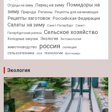
Помидоры на
Перец на зиму
Огурцы на зиму
зиму
Природа
Регионы
Рецепты для начинающих
Рецепты заготовок
Российская Федерация
Салаты на зиму
Санкт-Петербург
Санкт-
Сельское хозяйство
Петербургский регион
Экология
Холодные закуски
Энтомология
россия
животноводство
селекция
сельхозтехника
технологии
соя
фунгициды
Экология