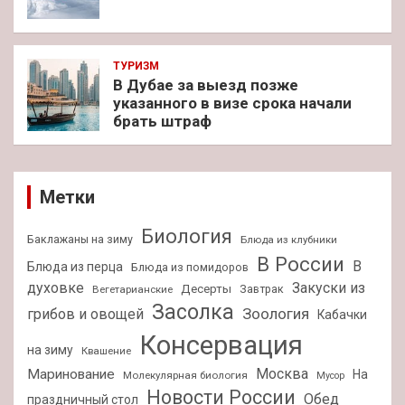
ТУРИЗМ
В Дубае за выезд позже
указанного в визе срока начали
брать штраф
Метки
Биология
Баклажаны на зиму
Блюда из клубники
В России
В
Блюда из перца
Блюда из помидоров
духовке
Закуски из
Десерты
Завтрак
Вегетарианские
Засолка
Зоология
грибов и овощей
Кабачки
Консервация
на зиму
Квашение
Москва
Маринование
На
Молекулярная биология
Мусор
Новости России
Обед
праздничный стол