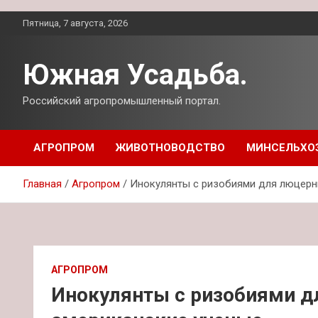
Перейти
Пятница, 7 августа, 2026
к
содержимому
Южная Усадьба.
Российский агропромышленный портал.
АГРОПРОМ
ЖИВОТНОВОДСТВО
МИНСЕЛЬХО
Главная
Агропром
Инокулянты с ризобиями для люцерн
АГРОПРОМ
Инокулянты с ризобиями 