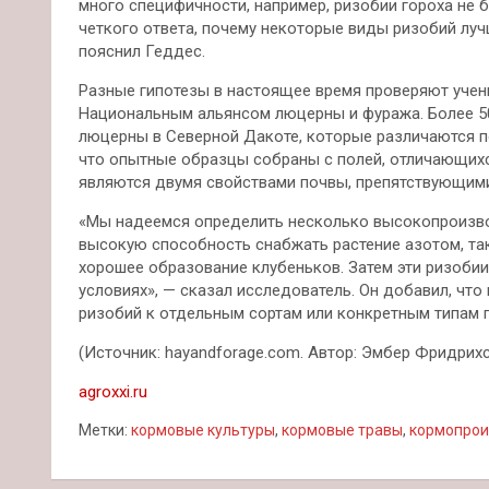
много специфичности, например, ризобии гороха не б
четкого ответа, почему некоторые виды ризобий луч
пояснил Геддес.
Разные гипотезы в настоящее время проверяют уче
Национальным альянсом люцерны и фуража. Более 5
люцерны в Северной Дакоте, которые различаются по
что опытные образцы собраны с полей, отличающихс
являются двумя свойствами почвы, препятствующим
«Мы надеемся определить несколько высокопроизво
высокую способность снабжать растение азотом, та
хорошее образование клубеньков. Затем эти ризоби
условиях», — сказал исследователь. Он добавил, чт
ризобий к отдельным сортам или конкретным типам 
(Источник: hayandforage.com. Автор: Эмбер Фридрихс
agroxxi.ru
Метки:
кормовые культуры
,
кормовые травы
,
кормопрои