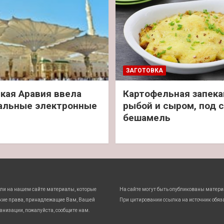
ЗАГОТОВКА
кая Аравия ввела
Картофельная запека
альные электронные
рыбой и сыром, под 
бешамель
ли на нашем сайте материалы, которые
На сайте могут быть опубликованы матери
кие права, принадлежащие Вам, Вашей
При цитировании ссылка на источник обяз
анизации, пожалуйста, сообщите нам.