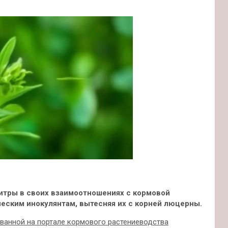
итры в своих взаимоотношениях с кормовой
еским инокулянтам, вытесняя их с корней люцерны.
ованной на
портале кормового растениеводства