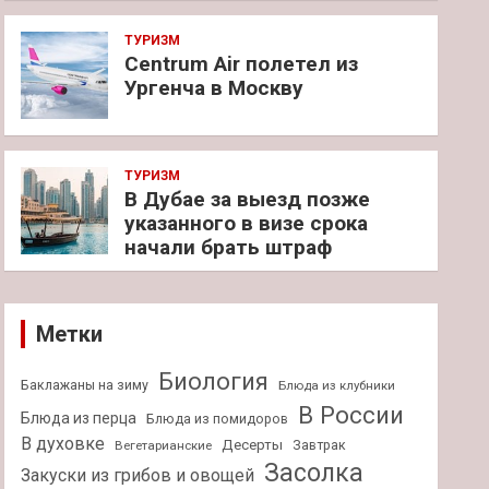
ТУРИЗМ
Centrum Air полетел из
Ургенча в Москву
ТУРИЗМ
В Дубае за выезд позже
указанного в визе срока
начали брать штраф
Метки
Биология
Баклажаны на зиму
Блюда из клубники
В России
Блюда из перца
Блюда из помидоров
В духовке
Десерты
Завтрак
Вегетарианские
Засолка
Закуски из грибов и овощей