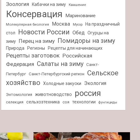
Зоология
Кабачки на зиму
Квашение
Консервация
Маринование
Москва
На праздничный
Молекулярная биология
Мусор
Новости России
Обед
стол
Огурцы на
Помидоры на зиму
Перец на зиму
зиму
Природа
Регионы
Рецепты для начинающих
Рецепты заготовок
Российская
Салаты на зиму
Федерация
Санкт-
Сельское
Петербург
Санкт-Петербургский регион
хозяйство
Экология
Холодные закуски
россия
животноводство
Энтомология
сельхозтехника
технологии
селекция
соя
фунгициды