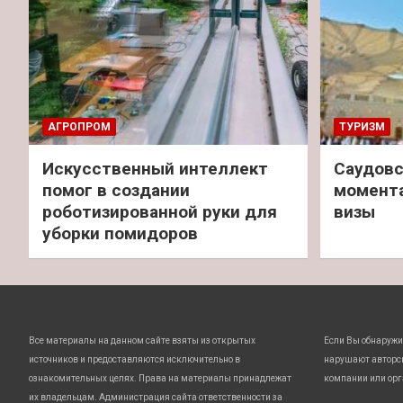
АГРОПРОМ
ТУРИЗМ
Искусственный интеллект
Саудовс
помог в создании
момент
роботизированной руки для
визы
уборки помидоров
Все материалы на данном сайте взяты из открытых
Если Вы обнаружи
источников и предоставляются исключительно в
нарушают авторс
ознакомительных целях. Права на материалы принадлежат
компании или орг
их владельцам. Администрация сайта ответственности за