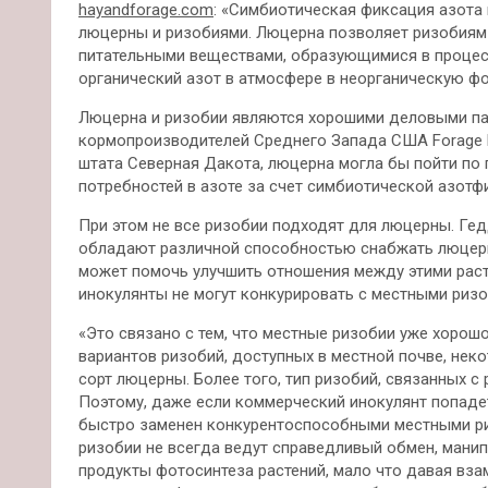
hayandforage.com
: «Симбиотическая фиксация азота
люцерны и ризобиями. Люцерна позволяет ризобиям 
питательными веществами, образующимися в процес
органический азот в атмосфере в неорганическую ф
Люцерна и ризобии являются хорошими деловыми па
кормопроизводителей Среднего Запада США Forage F
штата Северная Дакота, люцерна могла бы пойти по 
потребностей в азоте за счет симбиотической азотф
При этом не все ризобии подходят для люцерны. Ге
обладают различной способностью снабжать люцерн
может помочь улучшить отношения между этими раст
инокулянты не могут конкурировать с местными ризо
«Это связано с тем, что местные ризобии уже хорош
вариантов ризобий, доступных в местной почве, не
сорт люцерны. Более того, тип ризобий, связанных с
Поэтому, даже если коммерческий инокулянт попадет
быстро заменен конкурентоспособными местными р
ризобии не всегда ведут справедливый обмен, манип
продукты фотосинтеза растений, мало что давая взам