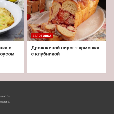
ЗАГОТОВКА
нка с
Дрожжевой пирог-гармошка
соусом
с клубникой
алы 18+!
ательна.