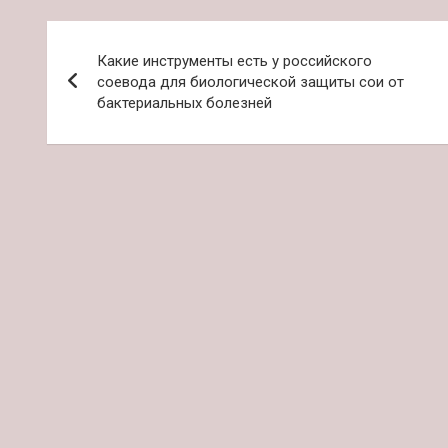
Навигация
Какие инструменты есть у российского
по
соевода для биологической защиты сои от
бактериальных болезней
записям