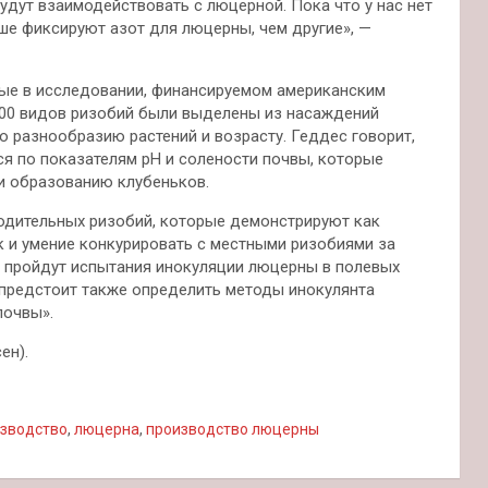
удут взаимодействовать с люцерной. Пока что у нас нет
ше фиксируют азот для люцерны, чем другие», —
ные в исследовании, финансируемом американским
00 видов ризобий были выделены из насаждений
 разнообразию растений и возрасту. Геддес говорит,
я по показателям pH и солености почвы, которые
и образованию клубеньков.
дительных ризобий, которые демонстрируют как
к и умение конкурировать с местными ризобиями за
и пройдут испытания инокуляции люцерны в полевых
о предстоит также определить методы инокулянта
почвы».
ен).
зводство
,
люцерна
,
производство люцерны