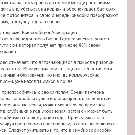
 похожа на коммерческую сделку между растениями
жить в клубеньках на корнях и обеспечивает бактерии
се фотосинтеза. В свою очередь, ризобии преобразуют
орму, доступную для люцерны.
ртнерами. Как сообщил Ассоциации
ocus исследователь Барни Геддес из Университета
пути сои, которая получает примерно 80% своей
иксации.
ддес отмечает, что встречающиеся в природе ризобии
у азотом. Инокуляция семян люцерны теоретически
ениями и бактериями, но иногда коммерческие
биями, уже находящимися в почве.
о приспособились к своим полям. Среди пантеона
которые способны лучше колонизировать конкретный
 растением люцерны, может меняться со временем.
 в клубеньки в год укоренения, затем он может быть
изобиями в последующие годы. Причем, местные
улируя процессом в свою пользу, то есть накапливают
ен. Следует учитывать и то, что в симбиозе ризобий