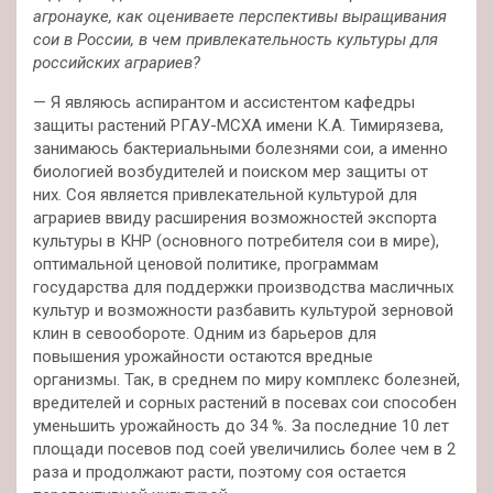
агронауке, как оцениваете
перспективы выращивания
сои в России, в чем привлекательность культуры для
российских аграриев?
— Я являюсь аспирантом и ассистентом кафедры
защиты растений РГАУ-МСХА имени К.А. Тимирязева,
занимаюсь бактериальными болезнями сои, а именно
биологией возбудителей и поиском мер защиты от
них. Соя является привлекательной культурой для
аграриев ввиду расширения возможностей экспорта
культуры в КНР (основного потребителя сои в мире),
оптимальной ценовой политике, программам
государства для поддержки производства масличных
культур и возможности разбавить культурой зерновой
клин в севообороте. Одним из барьеров для
повышения урожайности остаются вредные
организмы. Так, в среднем по миру комплекс болезней,
вредителей и сорных растений в посевах сои способен
уменьшить урожайность до 34 %. За последние 10 лет
площади посевов под соей увеличились более чем в 2
раза и продолжают расти, поэтому соя остается