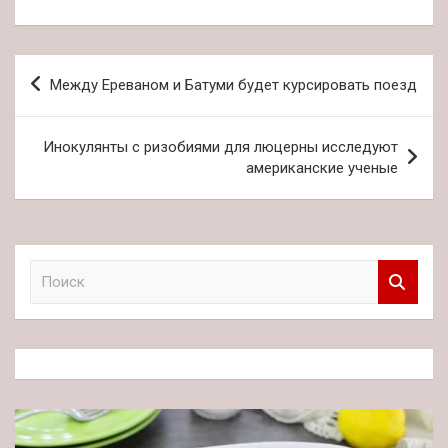
Навигация
Между Ереваном и Батуми будет курсировать поезд
по
записям
Инокулянты с ризобиями для люцерны исследуют
американские ученые
П
о
и
с
к