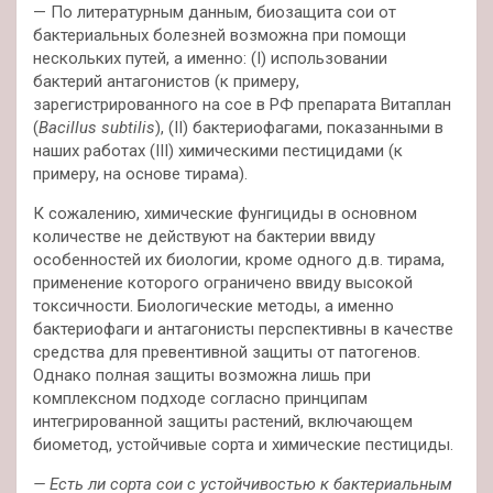
— По литературным данным, биозащита сои от
бактериальных болезней возможна при помощи
нескольких путей, а именно: (I) использовании
бактерий антагонистов (к примеру,
зарегистрированного на сое в РФ препарата Витаплан
(
Bacillus subtilis
), (II) бактериофагами, показанными в
наших работах (III) химическими пестицидами (к
примеру, на основе тирама).
К сожалению, химические фунгициды в основном
количестве не действуют на бактерии ввиду
особенностей их биологии, кроме одного д.в. тирама,
применение которого ограничено ввиду высокой
токсичности. Биологические методы, а именно
бактериофаги и антагонисты перспективны в качестве
средства для превентивной защиты от патогенов.
Однако полная защиты возможна лишь при
комплексном подходе согласно принципам
интегрированной защиты растений, включающем
биометод, устойчивые сорта и химические пестициды.
— Есть ли сорта сои с устойчивостью к бактериальным