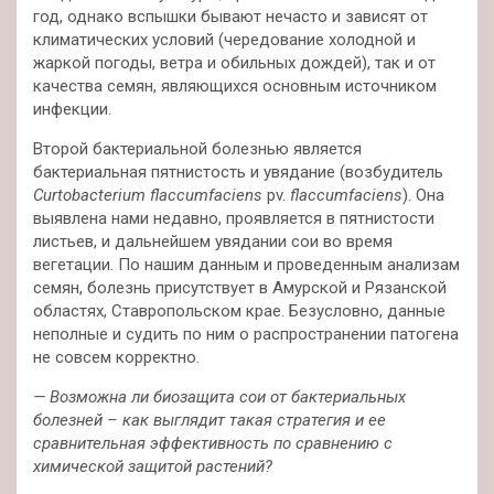
год, однако вспышки бывают нечасто и зависят от
климатических условий (чередование холодной и
жаркой погоды, ветра и обильных дождей), так и от
качества семян, являющихся основным источником
инфекции.
Второй бактериальной болезнью является
бактериальная пятнистость и увядание (возбудитель
Curtobacterium flaccumfaciens
pv.
flaccumfaciens
). Она
выявлена нами недавно, проявляется в пятнистости
листьев, и дальнейшем увядании сои во время
вегетации. По нашим данным и проведенным анализам
семян, болезнь присутствует в Амурской и Рязанской
областях, Ставропольском крае. Безусловно, данные
неполные и судить по ним о распространении патогена
не совсем корректно.
— Возможна ли биозащита сои от бактериальных
болезней – как выглядит такая стратегия и ее
сравнительная эффективность по сравнению с
химической защитой растений?