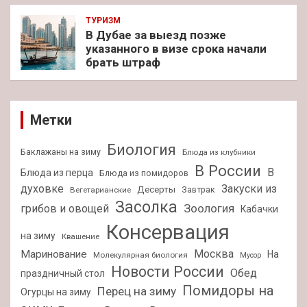
ТУРИЗМ
В Дубае за выезд позже
указанного в визе срока начали
брать штраф
Метки
Биология
Баклажаны на зиму
Блюда из клубники
В России
В
Блюда из перца
Блюда из помидоров
духовке
Закуски из
Десерты
Завтрак
Вегетарианские
Засолка
Зоология
грибов и овощей
Кабачки
Консервация
на зиму
Квашение
Москва
Маринование
На
Молекулярная биология
Мусор
Новости России
Обед
праздничный стол
Помидоры на
Перец на зиму
Огурцы на зиму