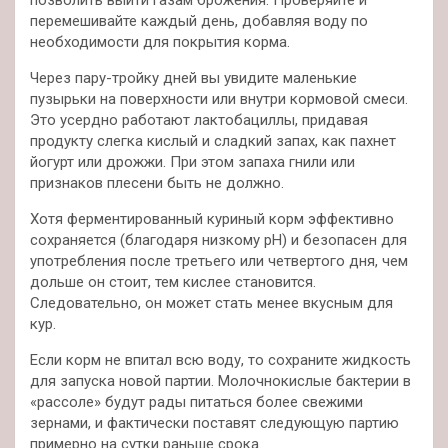
позволить выйти газам брожения. Проверяйте и
перемешивайте каждый день, добавляя воду по
необходимости для покрытия корма.
Через пару-тройку дней вы увидите маленькие
пузырьки на поверхности или внутри кормовой смеси.
Это усердно работают лактобациллы, придавая
продукту слегка кислый и сладкий запах, как пахнет
йогурт или дрожжи. При этом запаха гнили или
признаков плесени быть не должно.
Хотя ферментированный куриный корм эффективно
сохраняется (благодаря низкому pH) и безопасен для
употребления после третьего или четвертого дня, чем
дольше он стоит, тем кислее становится.
Следовательно, он может стать менее вкусным для
кур.
Если корм не впитал всю воду, то сохраните жидкость
для запуска новой партии. Молочнокислые бактерии в
«рассоле» будут рады питаться более свежими
зернами, и фактически поставят следующую партию
примерно на сутки раньше срока.