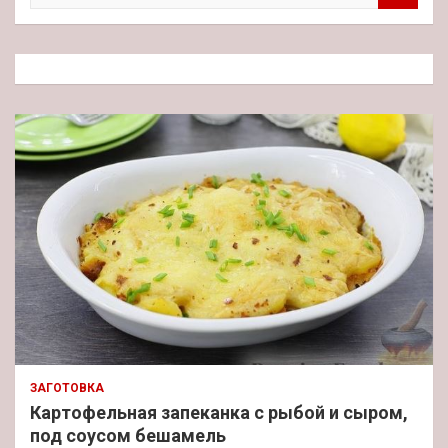
и
с
к
ЗАГОТОВКА
Картофельная запеканка с рыбой и сыром,
под соусом бешамель