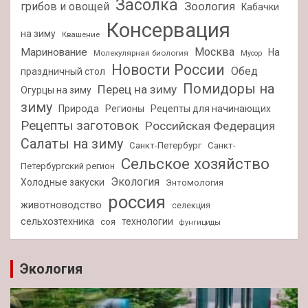
Засолка
Зоология
грибов и овощей
Кабачки
Консервация
на зиму
Квашение
Москва
Маринование
На
Молекулярная биология
Мусор
Новости России
Обед
праздничный стол
Помидоры на
Перец на зиму
Огурцы на зиму
зиму
Природа
Регионы
Рецепты для начинающих
Рецепты заготовок
Российская Федерация
Салаты на зиму
Санкт-Петербург
Санкт-
Сельское хозяйство
Петербургский регион
Экология
Холодные закуски
Энтомология
россия
животноводство
селекция
сельхозтехника
технологии
соя
фунгициды
Экология