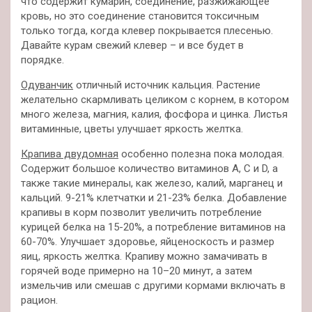
что содержит кумарин, соединение, разжижающее
кровь, но это соединение становится токсичным
только тогда, когда клевер покрывается плесенью.
Давайте курам свежий клевер – и все будет в
порядке.
Одуванчик
отличный источник кальция. Растение
желательно скармливать целиком с корнем, в котором
много железа, магния, калия, фосфора и цинка. Листья
витаминные, цветы улучшает яркость желтка.
Крапива двудомная
особенно полезна пока молодая.
Содержит большое количество витаминов А, С и D, а
также такие минералы, как железо, калий, марганец и
кальций. 9-21% клетчатки и 21-23% белка. Добавление
крапивы в корм позволит увеличить потребление
курицей белка на 15-20%, а потребление витаминов на
60-70%. Улучшает здоровье, яйценоскость и размер
яиц, яркость желтка. Крапиву можно замачивать в
горячей воде примерно на 10–20 минут, а затем
измельчив или смешав с другими кормами включать в
рацион.