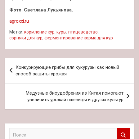
Фото: Светлана Лукьянова.
agroxxi.ru
Метки:
кормление кур
,
куры
,
птицеводство
,
сорняки для кур
,
ферментирование корма для кур
Навигация
Конкурирующие грибы для кукурузы как новый
по
способ защиты урожая
записям
Медузные биоудобрения из Китая помогают
увеличить урожай пшеницы и других культур
П
о