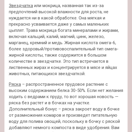
Звездчатка
или мокрица, названная так из-за
предпочтений высокой влажности для роста, не
нуждается ни в какой обработке. Она мягкая и
прекрасно усваивается даже у самых маленьких
цыплят. Трава мокрица богата минералами и жирами,
включая кальций, калий, магний, цинк, железо,
марганец, кремний и медь. Жирная кислота омега-6,
более здоровый/противовоспалительный тип омега-
жирной кислоты, также содержится в большом
количестве в звездчатке. Это тип встречается в
лиственных жирах и концентрируется в мясе и яйцах
животных, питающихся звездчаткой.
Ряска
– распространенное прудовое растение с
высоким содержанием белка 30-50%. Если нет желания
ходить с ведрами к пруду, то вот хорошая новость —
ряска без растет и в бочках на участке.
Дополнительный бонус – ряска закроет воду в бочке
от размножения комаров и произведет питательную
воду для полива овощей, поскольку в бочку с ряской
добавляют немного компоста в виде удобрения. Вам