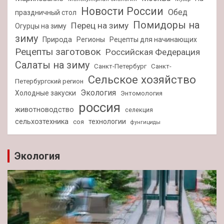
Новости России
Обед
праздничный стол
Помидоры на
Перец на зиму
Огурцы на зиму
зиму
Природа
Регионы
Рецепты для начинающих
Рецепты заготовок
Российская Федерация
Салаты на зиму
Санкт-Петербург
Санкт-
Сельское хозяйство
Петербургский регион
Экология
Холодные закуски
Энтомология
россия
животноводство
селекция
сельхозтехника
технологии
соя
фунгициды
Экология