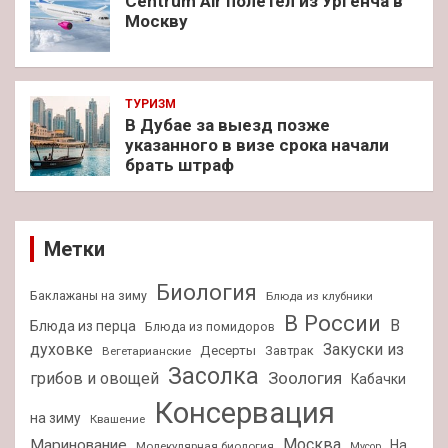
Centrum Air полетел из Ургенча в
Москву
ТУРИЗМ
В Дубае за выезд позже
указанного в визе срока начали
брать штраф
Метки
Биология
Баклажаны на зиму
Блюда из клубники
В России
В
Блюда из перца
Блюда из помидоров
духовке
Закуски из
Десерты
Завтрак
Вегетарианские
Засолка
Зоология
грибов и овощей
Кабачки
Консервация
на зиму
Квашение
Москва
Маринование
На
Молекулярная биология
Мусор