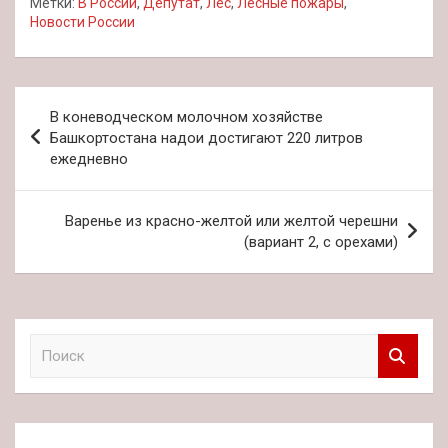
Метки:
В России
,
Депутат
,
Лес
,
Лесные пожары
,
Новости России
Навигация
В коневодческом молочном хозяйстве
по
Башкортостана надои достигают 220 литров
ежедневно
записям
Варенье из красно-желтой или желтой черешни
(вариант 2, с орехами)
П
о
и
с
к