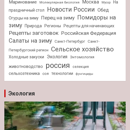
Москва
Маринование
На
Молекулярная биология
Мусор
Новости России
Обед
праздничный стол
Помидоры на
Перец на зиму
Огурцы на зиму
зиму
Природа
Регионы
Рецепты для начинающих
Рецепты заготовок
Российская Федерация
Салаты на зиму
Санкт-Петербург
Санкт-
Сельское хозяйство
Петербургский регион
Экология
Холодные закуски
Энтомология
россия
животноводство
селекция
сельхозтехника
технологии
соя
фунгициды
Экология