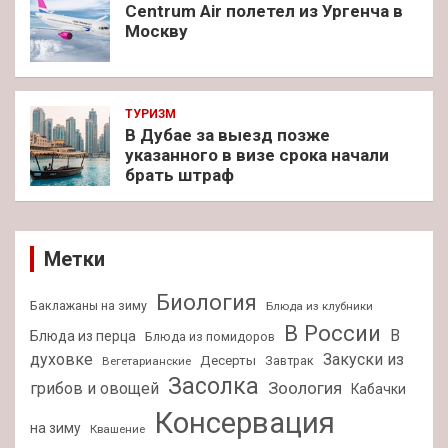
Centrum Air полетел из Ургенча в
Москву
ТУРИЗМ
В Дубае за выезд позже
указанного в визе срока начали
брать штраф
Метки
Биология
Баклажаны на зиму
Блюда из клубники
В России
В
Блюда из перца
Блюда из помидоров
духовке
Закуски из
Десерты
Завтрак
Вегетарианские
Засолка
Зоология
грибов и овощей
Кабачки
Консервация
на зиму
Квашение