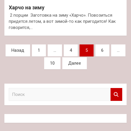
Харчо на зиму
2 порции Заготовка на зиму «Харчо». Повозиться
придется летом, а вот зимой-то как пригодится! Как
говорится,…
Пагинация
Назад
1
…
4
5
6
…
записей
10
Далее
П
о
и
с
к