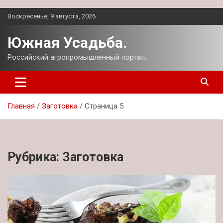
Перейти
Воскресенье, 9 августа, 2026
к
содержимому
Южная Усадьба.
Российский агропромышленный портал.
Главная
Заготовка
Страница 5
Рубрика:
Заготовка